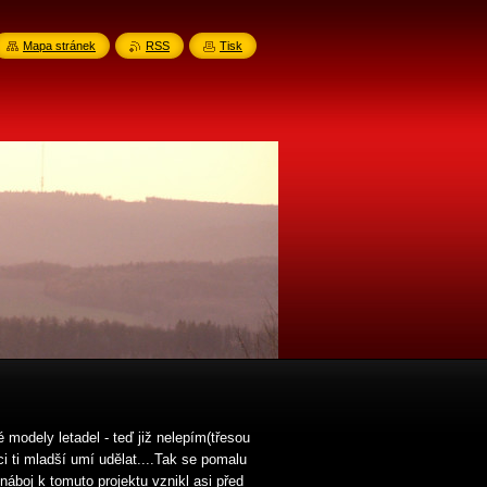
Mapa stránek
RSS
Tisk
é modely letadel - teď již nelepím(třesou
 ti mladší umí udělat....Tak se pomalu
áboj k tomuto projektu vznikl asi před