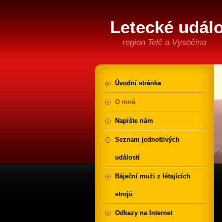
Letecké událo
region Telč a Vysočina
Úvodní stránka
O mně
Napište nám
Seznam jednotlivých
událostí
Báječní muži z létajících
strojů
Odkazy na Internet