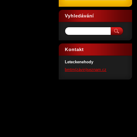
Vyhledávání
Kontakt
Leteckenehody
bmtm(závin)seznam.cz