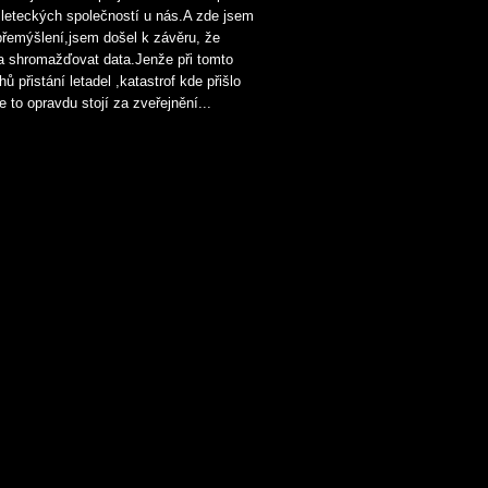
 leteckých společností u nás.A zde jsem
 přemýšlení,jsem došel k závěru, že
 a shromažďovat data.Jenže při tomto
přistání letadel ,katastrof kde přišlo
e to opravdu stojí za zveřejnění...