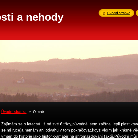
sti a nehody
Úvodní stránka
Úvodní stránka
>
O mně
Zajímám se o letectví již od své 6.třídy,původně jsem začínal lepil plastikov
se mi ruce)a nemám ani odvahu v tom pokračovat,když vidím jak krásné věci
vrhám do historie jako historik-amatér na shromažďování faktů.Původní můj n