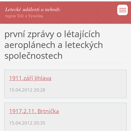
Letecké události a nehody
region Telč a Vysočina
první zprávy o létajících
aeroplánech a leteckých
společnostech
1911.září Jihlava
15.04.2012 20:28
1917.2.11. Brtnička
15.04.2012 20:35