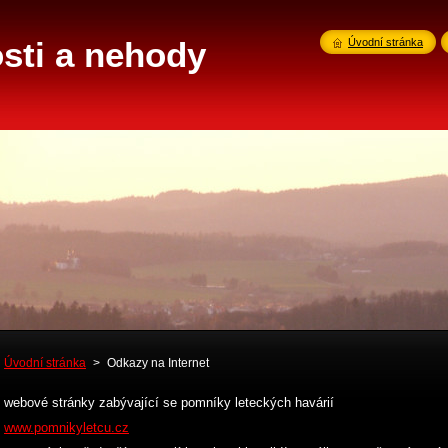
sti a nehody
Úvodní stránka
Úvodní stránka
>
Odkazy na Internet
webové stránky zabývající se pomníky leteckých havárií
www.pomnikyletcu.cz