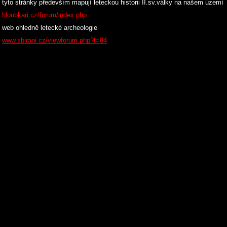
tyto stránky především mapují leteckou historii II.sv.války na našem území
hloubkari.cz/forum/index.php
web ohledně letecké archeologie
www.sbirani.cz/viewforum.php?f=84