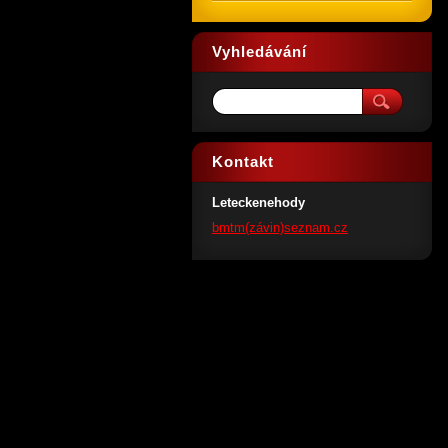
Vyhledávání
Kontakt
Leteckenehody
bmtm(závin)seznam.cz