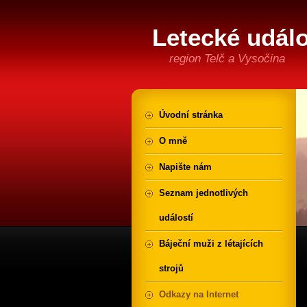
Letecké událo
region Telč a Vysočina
Úvodní stránka
O mně
Napište nám
Seznam jednotlivých
událostí
Báječní muži z létajících
strojů
Odkazy na Internet