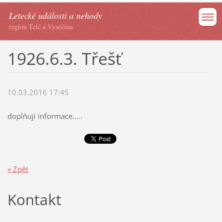
Letecké události a nehody
region Telč a Vysočina
1926.6.3. Třešť
10.03.2016 17:45
doplňuji informace.....
« Zpět
Kontakt