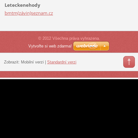
Leteckenehody
bmtm(závin)seznam.cz
© 2012 Všechna práva vyhrazena.
Vytvořte si web zdarma!
Zobrazit:
Mobilní verzi
|
Standardní verzi