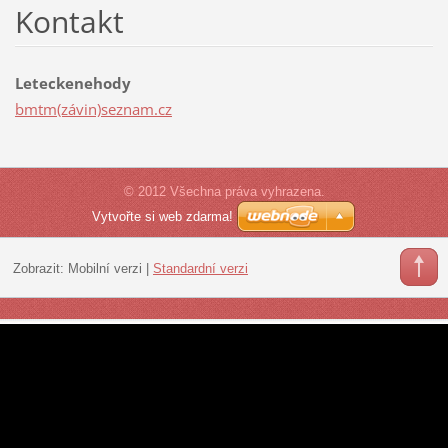
Kontakt
Leteckenehody
bmtm(závin)seznam.cz
© 2012 Všechna práva vyhrazena.
Vytvořte si web zdarma!
Zobrazit:
Mobilní verzi
|
Standardní verzi