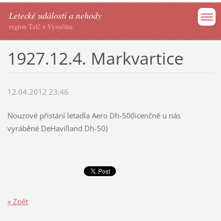
Letecké události a nehody
region Telč a Vysočina
1927.12.4. Markvartice
12.04.2012 23:46
Nouzové přistání letadla Aero Dh-50(licenčně u nás
vyráběné DeHavilland Dh-50)
« Zpět